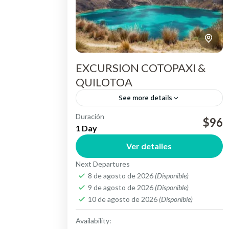
EXCURSION COTOPAXI &
QUILOTOA
See more details
Duración
Salida temprano en la mañana desde
$96
1 Day
nuestros hoteles designados, por la vía
Ver detalles
"Panamericana Sur" apreciando
Next Departures
hermosos paisajes y diversos
COTOPAXI
8 de agosto de 2026
(Disponible)
ecosistemas, como una muestra clara
Medium
9 de agosto de 2026
(Disponible)
de...
10 de agosto de 2026
(Disponible)
Availability: