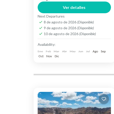
nuestros hoteles designados, por la vía
Ver detalles
"Panamericana Sur" apreciando
Next Departures
hermosos paisajes y diversos
COTOPAXI
8 de agosto de 2026
(Disponible)
ecosistemas, como una muestra clara
Medium
9 de agosto de 2026
(Disponible)
de...
10 de agosto de 2026
(Disponible)
Availability:
Ene
Feb
Mar
Abr
May
Jun
Jul
Ago
Sep
Oct
Nov
Dic