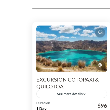
EXCURSION COTOPAXI &
QUILOTOA
See more details
Duración
Salida temprano en la mañana desde
$96
1 Day