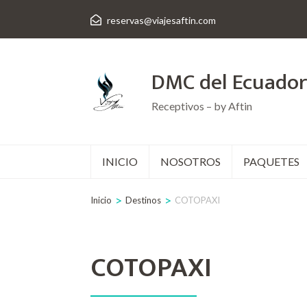
Saltar
reservas@viajesaftin.com
al
contenido
DMC del Ecuador
(presiona
la
Receptivos – by Aftin
tecla
Intro)
INICIO
NOSOTROS
PAQUETES
>
>
Inicio
Destinos
COTOPAXI
COTOPAXI