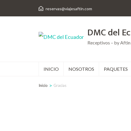
Saltar
reservas@viajesaftin.com
al
contenido
DMC del E
(presiona
Receptivos – by Aftin
la
tecla
Intro)
INICIO
NOSOTROS
PAQUETES
>
Inicio
Gracias