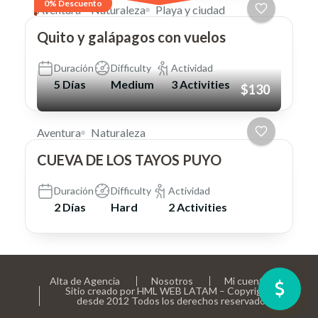
0% Descuento
Aventura
Naturaleza
Playa y ciudad
Quito y galápagos con vuelos
Duración
Difficulty
Actividad
5 Días
Medium
3 Activities
$130
Aventura
Naturaleza
CUEVA DE LOS TAYOS PUYO
Duración
Difficulty
Actividad
2 Días
Hard
2 Activities
Alta de Agencia
Nosotros
Mi cuenta
Sitio creado por HML WEB LATAM – Copyright ©
desde 2012 Todos los derechos reservados