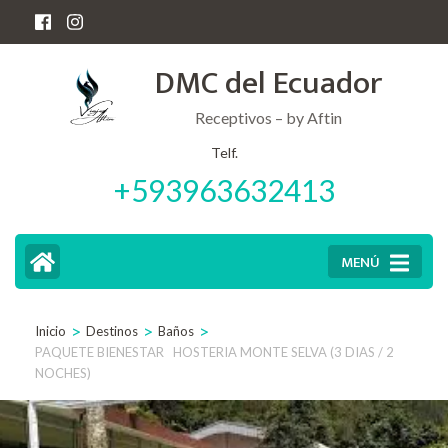
Saltar
al
DMC del Ecuador
contenido
(presiona
Receptivos – by Aftin
la
Telf.
+593963632413
tecla
Intro)
MENÚ
>
>
>
Inicio
Destinos
Baños
PAQUETE BIENESTAR HOSTERIA MONTE SELVA (3 DIAS / 2
NOCHES)