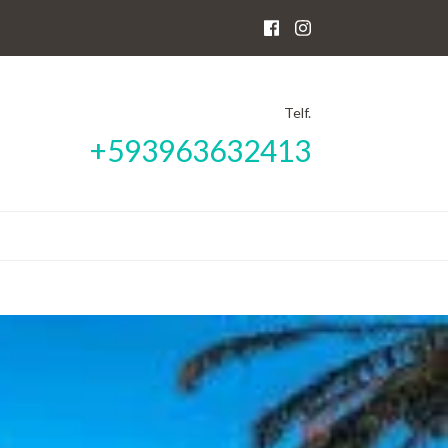
Telf.
+593963632413