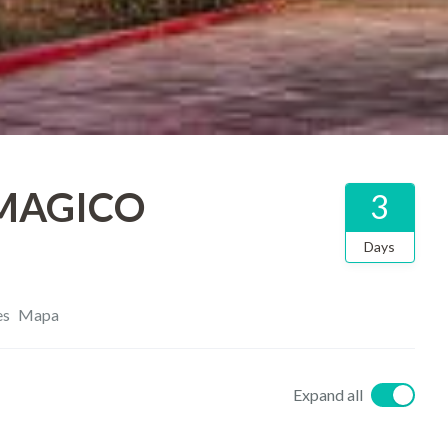
 MAGICO
3
Days
es
Mapa
Expand all