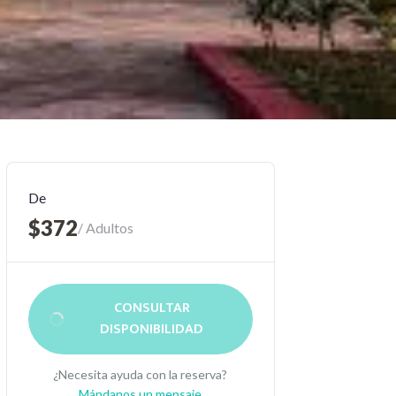
De
$372
/ Adultos
CONSULTAR
DISPONIBILIDAD
¿Necesita ayuda con la reserva?
Mándanos un mensaje