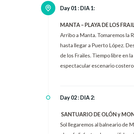
Day 01 :
DIA 1:
MANTA – PLAYA DE LOS FRAI
Arribo a Manta. Tomaremos la Ru
hasta llegar a Puerto López. De
de los Frailes. Tiempo libre en l
espectacular escenario costero
Day 02 :
DIA 2:
SANTUARIO DE OLÓN y MON
Sol llegaremos al balneario de M