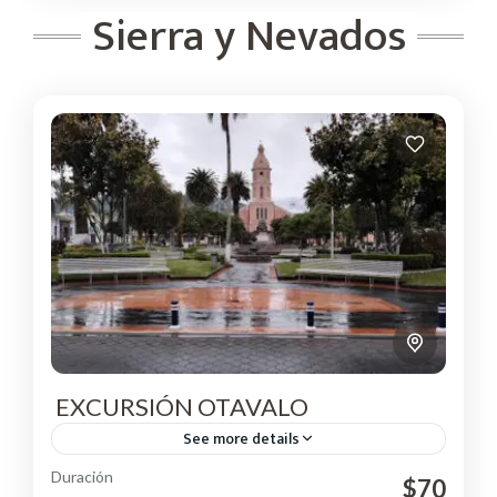
Sierra y Nevados
EXCURSIÓN OTAVALO
See more details
Duración
Saldremos desde Quito temprano en la mañana y
$70