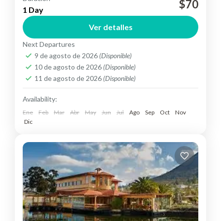
Saldremos desde Quito temprano en la mañana y
$70
1 Day
tomaremos la carretera Panamericana en
Ver detalles
dirección Norte. Disfruta del lado norte de la
Next Departures
Avenida de los volcanes....
Otavalo
9 de agosto de 2026
(Disponible)
10 de agosto de 2026
(Disponible)
11 de agosto de 2026
(Disponible)
Availability:
Ene
Feb
Mar
Abr
May
Jun
Jul
Ago
Sep
Oct
Nov
Dic