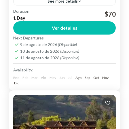
See more details
Duración
Saldremos desde Quito temprano en la mañana y
$70
1 Day
tomaremos la carretera Panamericana en
Ver detalles
dirección Norte. Disfruta del lado norte de la
Next Departures
Avenida de los volcanes....
Otavalo
9 de agosto de 2026
(Disponible)
10 de agosto de 2026
(Disponible)
11 de agosto de 2026
(Disponible)
Availability:
Ene
Feb
Mar
Abr
May
Jun
Jul
Ago
Sep
Oct
Nov
Dic