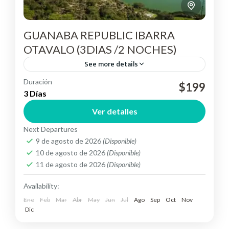
GUANABA REPUBLIC IBARRA
OTAVALO (3DIAS /2 NOCHES)
See more details
Duración
$199
Otavalo
3 Días
Easy
Ver detalles
Next Departures
9 de agosto de 2026
(Disponible)
10 de agosto de 2026
(Disponible)
11 de agosto de 2026
(Disponible)
Availability:
Ene
Feb
Mar
Abr
May
Jun
Jul
Ago
Sep
Oct
Nov
Dic