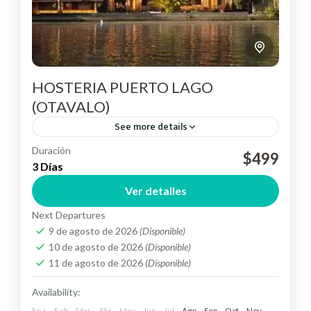
HOSTERIA PUERTO LAGO
(OTAVALO)
See more details
Duración
$499
Otavalo
3 Días
Easy
Ver detalles
Next Departures
9 de agosto de 2026
(Disponible)
10 de agosto de 2026
(Disponible)
11 de agosto de 2026
(Disponible)
Availability:
Ene
Feb
Mar
Abr
May
Jun
Jul
Ago
Sep
Oct
Nov