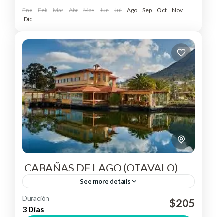
Ene
Feb
Mar
Abr
May
Jun
Jul
Ago
Sep
Oct
Nov
Dic
CABAÑAS DE LAGO (OTAVALO)
See more details
Duración
$205
Otavalo
3 Días
Easy