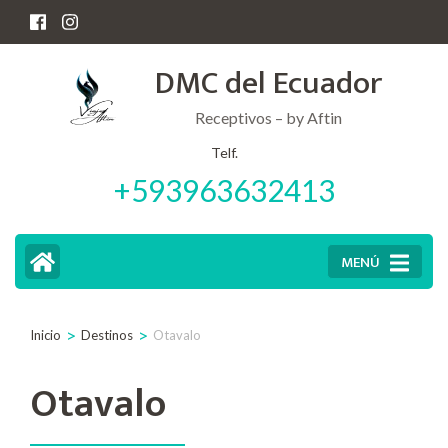
Saltar
al
DMC del Ecuador
contenido
(presiona
Receptivos – by Aftin
la
Telf.
+593963632413
tecla
Intro)
MENÚ
>
>
Inicio
Destinos
Otavalo
Otavalo