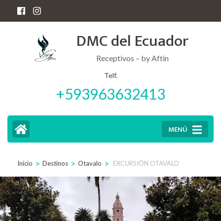
Saltar
al
DMC del Ecuador
contenido
(presiona
Receptivos – by Aftin
la
Telf.
+593963632413
tecla
Intro)
MENÚ
>
>
>
Inicio
Destinos
Otavalo
EXCURSIÓN OTAVALO