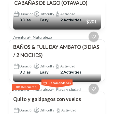
CABAÑAS DE LAGO (OTAVALO)
Duración
Difficulty
Actividad
3 Días
Easy
2 Activities
$201
Aventura
Naturaleza
BAÑOS & FULL DAY AMBATO (3 DIAS
/ 2 NOCHES)
Duración
Difficulty
Actividad
3 Días
Easy
2 Activities
Recomendados
0% Descuento
Aventura
Naturaleza
Playa y ciudad
Quito y galápagos con vuelos
Duración
Difficulty
Actividad