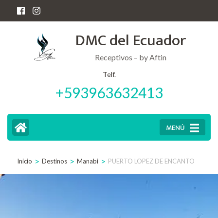
Saltar
al
DMC del Ecuador
contenido
(presiona
Receptivos – by Aftin
la
Telf.
+593963632413
tecla
Intro)
MENÚ
>
>
>
Inicio
Destinos
Manabi
PUERTO LOPEZ DE ENCANTO