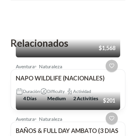
Relacionados
$1,568
Aventura
Naturaleza
NAPO WILDLIFE (NACIONALES)
Duración
Difficulty
Actividad
4 Días
Medium
2 Activities
$201
Aventura
Naturaleza
BAÑOS & FULL DAY AMBATO (3 DIAS