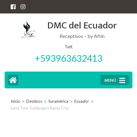
Saltar
al
DMC del Ecuador
contenido
(presiona
Receptivos – by Aftin
la
Telf.
+593963632413
tecla
Intro)
MENÚ
>
>
>
>
Inicio
Destinos
Suramérica
Ecuador
Land Tour Galápagos Santa Cruz