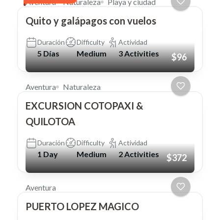
Aventura
Naturaleza
Playa y ciudad
Quito y galápagos con vuelos
Duración
Difficulty
Actividad
5 Días
Medium
3 Activities
$96
Aventura
Naturaleza
EXCURSION COTOPAXI &
QUILOTOA
Duración
Difficulty
Actividad
1 Day
Medium
2 Activities
$372
Aventura
PUERTO LOPEZ MAGICO