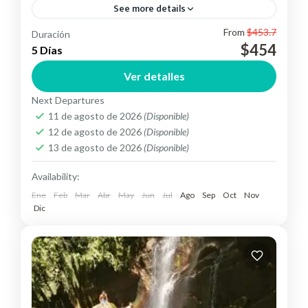
See more details
From
$453.7
Duración
Conoce Quito, Mindo, Cotopaxi, Papallacta,
$454
5 Días
Mitad del mundo y el panecillo.
Ver detalles
Ecuador
Easy
Next Departures
11 de agosto de 2026
(Disponible)
12 de agosto de 2026
(Disponible)
13 de agosto de 2026
(Disponible)
Availability:
Ene
Feb
Mar
Abr
May
Jun
Jul
Ago
Sep
Oct
Nov
Dic