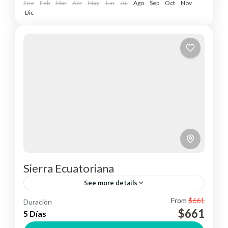
Ene
Feb
Mar
Abr
May
Jun
Jul
Ago
Sep
Oct
Nov
Dic
Sierra Ecuatoriana
See more details
From
$661
Duración
Disfruta de la historia y naturaleza que ofrece
$661
5 Días
Ecuador a su máximo esplendor,