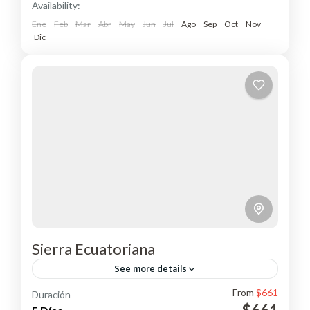
Availability:
Ene
Feb
Mar
Abr
May
Jun
Jul
Ago
Sep
Oct
Nov
Dic
Sierra Ecuatoriana
See more details
From
$661
Duración
Disfruta de la historia y naturaleza que ofrece