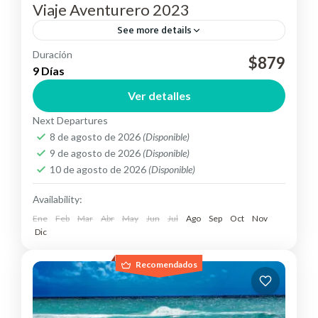
Viaje Aventurero 2023
See more details
Duración
Atrévete y aventúrate en los mágicos paisajes que
$879
9 Días
nos ofrece Ecuador.
Ver detalles
Ecuador
Next Departures
Medium
8 de agosto de 2026
(Disponible)
9 de agosto de 2026
(Disponible)
10 de agosto de 2026
(Disponible)
Availability:
Ene
Feb
Mar
Abr
May
Jun
Jul
Ago
Sep
Oct
Nov
Dic
Recomendados