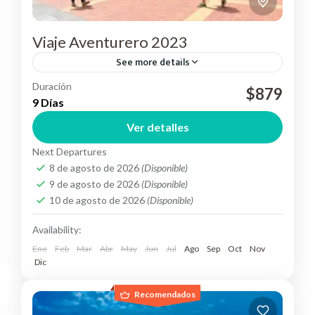
Viaje Aventurero 2023
See more details
Duración
Atrévete y aventúrate en los mágicos paisajes que
$879
9 Días
nos ofrece Ecuador.
Ver detalles
Ecuador
Next Departures
Medium
8 de agosto de 2026
(Disponible)
9 de agosto de 2026
(Disponible)
10 de agosto de 2026
(Disponible)
Availability:
Ene
Feb
Mar
Abr
May
Jun
Jul
Ago
Sep
Oct
Nov
Dic
Recomendados