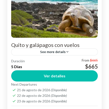
Quito y galápagos con vuelos
See more details
From
$665
Duración
Conoce la capital ecuatoriana y sus islas
$665
5 Días
encantadas "Galápagos".
Ver detalles
Ecuador
,
Suramérica
Medium
Next Departures
2 People
21 de agosto de 2026
(Disponible)
22 de agosto de 2026
(Disponible)
23 de agosto de 2026
(Disponible)