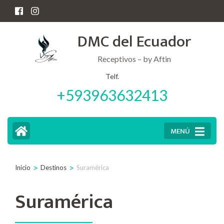
Saltar
al
DMC del Ecuador
contenido
(presiona
Receptivos – by Aftin
la
Telf.
+593963632413
tecla
Intro)
MENÚ
>
>
Inicio
Destinos
Suramérica
Suramérica