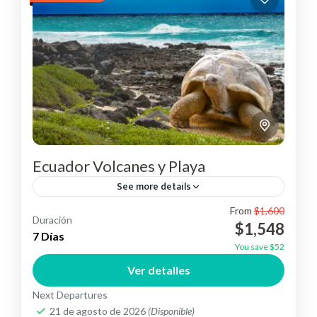
Ecuador Volcanes y Playa
See more details
From
$1,600
Conoce, la selva Ecuatoriana, su volcán Cotopaxi,
Duración
$1,548
el mas popular del País, sus islas encantadas
7 Días
You save $52
"Galápagos" y su capital.
Ver detalles
Ecuador
,
Suramérica
Next Departures
Easy
21 de agosto de 2026
(Disponible)