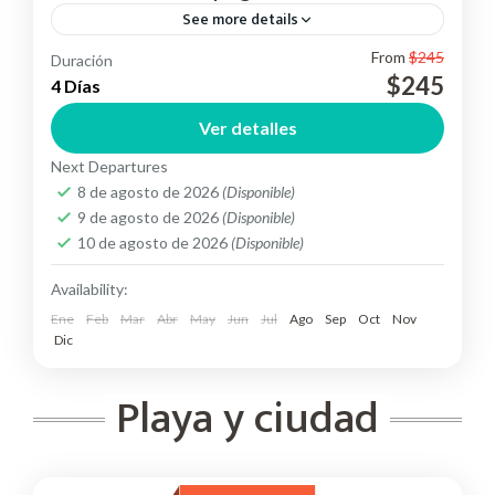
See more details
From
$245
Duración
Conoce las islas encantadas "Galápagos" Isla
$245
4 Días
Santa Cruz en 4 días que necesitas para recorrer
Ver detalles
los principal de este maravilloso destino
Next Departures
Ecuador
,
Suramérica
8 de agosto de 2026
(Disponible)
Easy
9 de agosto de 2026
(Disponible)
2 People
10 de agosto de 2026
(Disponible)
Availability:
Ene
Feb
Mar
Abr
May
Jun
Jul
Ago
Sep
Oct
Nov
Dic
Playa y ciudad