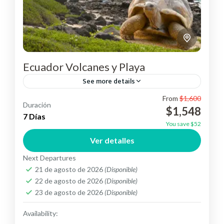
Ecuador Volcanes y Playa
See more details
From
$1,600
Conoce, la selva Ecuatoriana, su volcán Cotopaxi,
Duración
$1,548
el mas popular del País, sus islas encantadas
7 Días
You save $52
"Galápagos" y su capital.
Ver detalles
Ecuador
,
Suramérica
Next Departures
Easy
21 de agosto de 2026
(Disponible)
22 de agosto de 2026
(Disponible)
23 de agosto de 2026
(Disponible)
Availability: