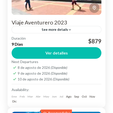
Viaje Aventurero 2023
See more details
Duración
Atrévete y aventúrate en los mágicos paisajes que
$879
9 Días
nos ofrece Ecuador.
Ver detalles
Ecuador
Next Departures
Medium
8 de agosto de 2026
(Disponible)
9 de agosto de 2026
(Disponible)
10 de agosto de 2026
(Disponible)
Availability:
Ene
Feb
Mar
Abr
May
Jun
Jul
Ago
Sep
Oct
Nov
Dic
Recomendados