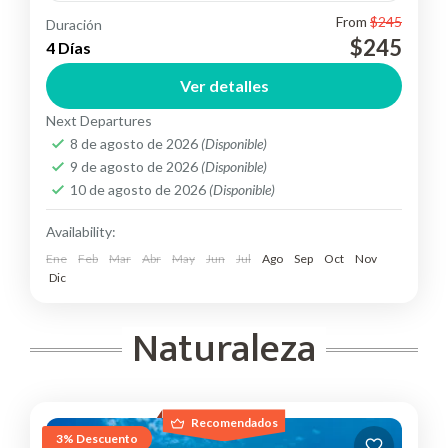
From
$245
Duración
Conoce las islas encantadas "Galápagos" Isla
$245
4 Días
Santa Cruz en 4 días que necesitas para recorrer
Ver detalles
los principal de este maravilloso destino
Next Departures
Ecuador
,
Suramérica
8 de agosto de 2026
(Disponible)
Easy
9 de agosto de 2026
(Disponible)
2 People
10 de agosto de 2026
(Disponible)
Availability:
Ene
Feb
Mar
Abr
May
Jun
Jul
Ago
Sep
Oct
Nov
Dic
Naturaleza
Recomendados
3% Descuento