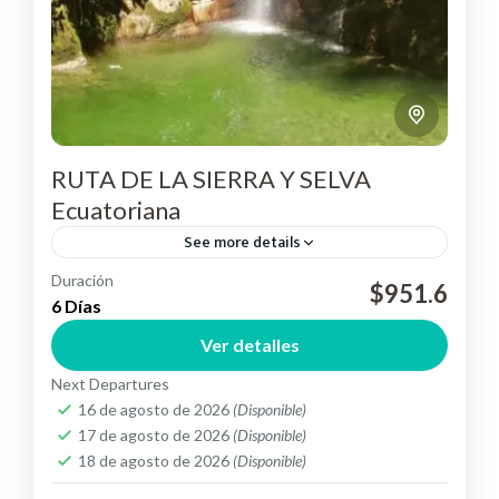
RUTA DE LA SIERRA Y SELVA
Ecuatoriana
See more details
Duración
RUTA DE LA SIERRA Y SELVA ECUATORIANA
$951.6
6 Días
Conociendo, Cotopaxi, Baños, Puyo, Papallacta,
Ver detalles
Tena, Chimborazo, Cuenca.
Next Departures
Ecuador
16 de agosto de 2026
(Disponible)
Easy
17 de agosto de 2026
(Disponible)
18 de agosto de 2026
(Disponible)