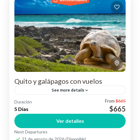
Quito y galápagos con vuelos
See more details
From
$665
Duración
Conoce la capital ecuatoriana y sus islas
$665
5 Días
encantadas "Galápagos".
Ver detalles
Ecuador
,
Suramérica
Medium
Next Departures
2 People
21 de agosto de 2026
(Disponible)