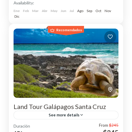
Availability:
Ene
Feb
Mar
Abr
May
Jun
Jul
Ago
Sep
Oct
Nov
Dic
Recomendados
Land Tour Galápagos Santa Cruz
See more details
From
$245
Duración
Conoce las islas encantadas "Galápagos" Isla