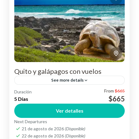
Quito y galápagos con vuelos
See more details
From
$665
Duración
Conoce la capital ecuatoriana y sus islas
$665
5 Días
encantadas "Galápagos".
Ver detalles
Ecuador
,
Suramérica
Medium
Next Departures
2 People
21 de agosto de 2026
(Disponible)
22 de agosto de 2026
(Disponible)