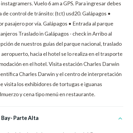
 o instagramers. Vuelo 6 am a GPS. Para ingresar debes
ta de control de tránsito: (tct) usd20. Galápagos •
or pasajero por vía. Galápagos • Entrada al parque
njeros Traslado in Galápagos - check in Arribo al
cepción de nuestros guías del parque nacional, traslado
 aeropuerto, hacia el hotel se lo realiza en el trasporte
omodación en el hotel. Visita estación Charles Darwin
 científica Charles Darwin y el centro de interpretación
e visita los exhibidores de tortugas e iguanas
 Almuerzo y cena tipo menú en restaurante.
 Bay- Parte Alta