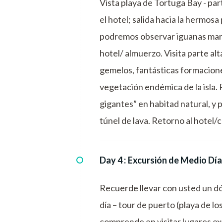
Vista playa de Tortuga Bay - par
el hotel; salida hacia la hermosa
podremos observar iguanas marin
hotel/ almuerzo. Visita parte alt
gemelos, fantásticas formacion
vegetación endémica de la isla.
gigantes” en habitad natural, y p
túnel de lava. Retorno al hotel
Day 4 :
Excursión de Medio Día
Recuerde llevar con usted un dó
día – tour de puerto (playa de lo
comprende en visitar lugares exó