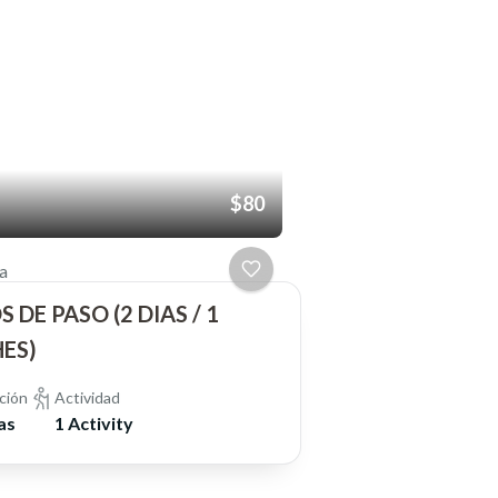
$80
a
 DE PASO (2 DIAS / 1
ES)
ción
Actividad
as
1 Activity