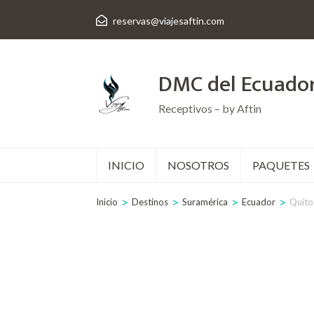
Saltar
reservas@viajesaftin.com
al
contenido
DMC del Ecuado
(presiona
la
Receptivos – by Aftin
tecla
Intro)
INICIO
NOSOTROS
PAQUETES
>
>
>
>
Inicio
Destinos
Suramérica
Ecuador
Quito