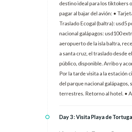
destino ideal para los tiktokers
pagar al bajar del avión: • Tarje
Traslado Ecogal (baltra): usd5 p
nacional galápagos: usd100 extra
aeropuerto de la isla baltra, re
a santa cruz, el traslado desde el
público, disponible. Arribo y ac
Por la tarde visita a la estación
del parque nacional galápagos, s
terrestres. Retorno al hotel. •
Day 3 :
Visita Playa de Tortuga