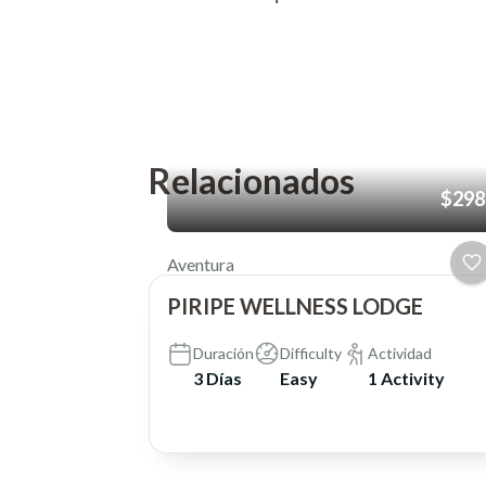
Relacionados
$298
Aventura
PIRIPE WELLNESS LODGE
Duración
Difficulty
Actividad
3 Días
Easy
1 Activity