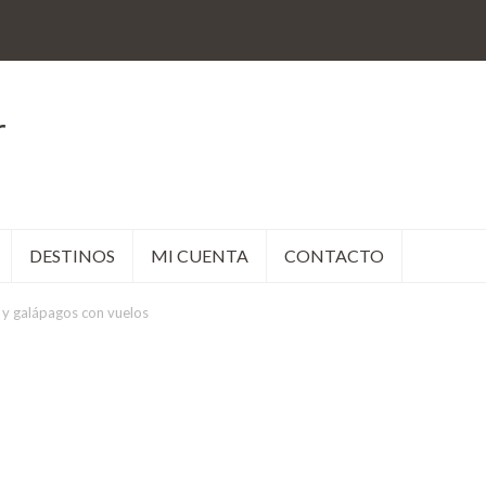
r
DESTINOS
MI CUENTA
CONTACTO
 y galápagos con vuelos