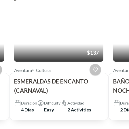
$137
Aventura
Cultura
Aventur
ESMERALDAS DE ENCANTO
BAÑOS
(CARNAVAL)
NOCH
Duración
Difficulty
Actividad
Dura
4 Días
Easy
2 Activities
2 Dí