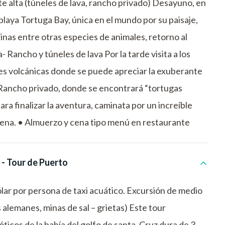
te alta (túneles de lava, rancho privado) Desayuno, en
 playa Tortuga Bay, única en el mundo por su paisaje,
as entre otras especies de animales, retorno al
a- Rancho y túneles de lava Por la tarde visita a los
es volcánicas donde se puede apreciar la exuberante
 Rancho privado, donde se encontrará “tortugas
ara finalizar la aventura, caminata por un increíble
/cena. • Almuerzo y cena tipo menú en restaurante
 - Tour de Puerto
lar por persona de taxi acuático. Excursión de medio
s alemanes, minas de sal – grietas) Este tour
ticos de la bahía del golfo de santa. Cruz dura de 3